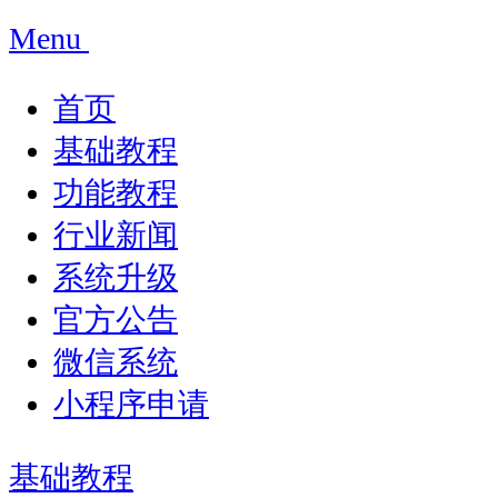
Menu
首页
基础教程
功能教程
行业新闻
系统升级
官方公告
微信系统
小程序申请
基础教程