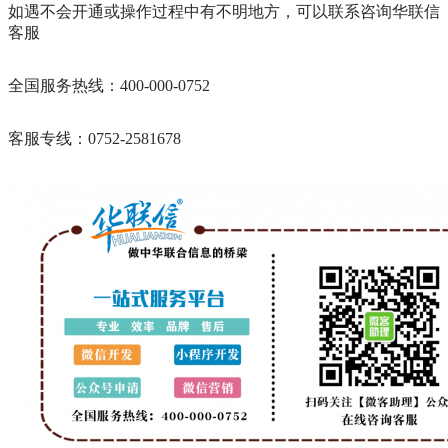
如遇不会开通或操作过程中有不明地方，可以联系咨询华联信
客服
全国服务热线：400-000-0752
客服专线：0752-2581678