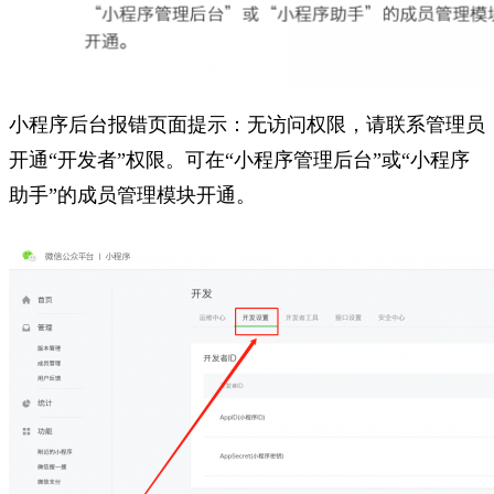
小程序后台报错页面提示：无访问权限，请联系管理员
开通“开发者”权限。可在“小程序管理后台”或“小程序
助手”的成员管理模块开通。