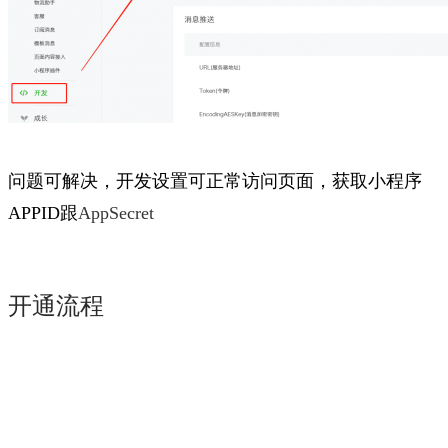
问题可解决，开发设置可正常访问页面，获取小程序
APPID跟
AppSecret
开通流程