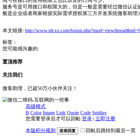
阅号在接口的使用权限上也比认证的订阅号少。
服务号是可用接口和权限大的，但是一般是需要经过微信认证
般是企业或者商家根据实际需求授权第三方开发系统微客助理
本文链接:
http://www.idcxx.com/forum.php?mod=viewthread&tid=
标签：
您可能感兴趣的:
置顶推荐
关注我们
微客助理，已超50万小伙伴关注！
高级模式
B
Color
Image
Link
Quote
Code
Smilies
您需要登录后才可以回帖
登录
|
立即注册
本版积分规则
回帖后跳转到最后一页
发表回复