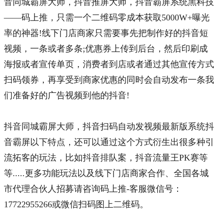
音同城霸屏大师，抖音推屏大师，抖音霸屏系统黑科技
——
码上推
，只需一个二维码零成本获取5000W+曝光
率的神器!线下门店商家只需要事先把制作好的抖音短
视频，一条或者多条;优惠券上传到后台，然后印刷成
海报或者宣传单页，消费者到店或者通过其他宣传方式
扫码领券，再享受到商家优惠的同时会自动发布一条我
们准备好的广告视频到他的抖音!
抖音同城霸屏大师，抖音扫码自动发视频最新版系统
抖
音霸屏
以下特点，还可以通过这个方式衍生出很多种引
流拓客的玩法，比如抖音排队案，抖音流量王PK赛等
等.....更多功能玩法以及线下门店商家合作、全国各城
市代理合伙人招募请咨询
码上推
-
客服
微信号：
17722955266
或微信扫码图上二维码。