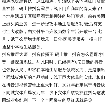
霸屏系统黑科技，疯狂霸屏，引爆线下实体网红门店流
量神器，
码上推抖音霸屏
，线下门店商家的春天来了!
本地生活成了互联网圈竞相押注的热门赛道。前有美团
上线买菜业务，进一步强攻本地生活服务功能;后有支
付宝大改版，由支付平台升级为数字生活开放平台;七
月，饿了么新增休闲玩乐、日化/医美等服务，横向打
通整个本地生活服务。
抖音推屏大师，抖音传播王-
码上推
，抖音怎么霸屏?抖
音一键探店系统。与此同时，已经拥有6亿日活的抖音
也强势入局，即将在本地生活服务领域发力，更是推出
了同城板块新的产品功能，线下巨大体量的实体老板们
在抖音短视频营销上重大利好。2021年必定属于抖音线
下同城实体店爆发元年，线下实体店敏锐抓住抖音这波
同城业务红利，下一个全网爆火的网红店就是你!